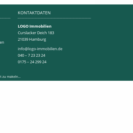
KONTAKTDATEN
LOGO Immobilien
Curslacker Deich 183
21039 Hamburg
gen
info@logo-immobilien.de
040 – 7 23 23 24
0175 – 24 299 24
rt zu makeln…