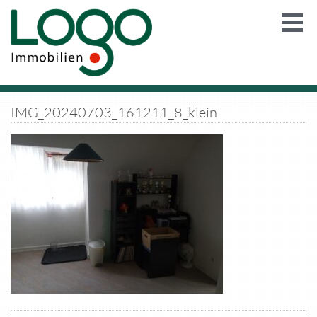
IMG_20240703_161211_8_klein